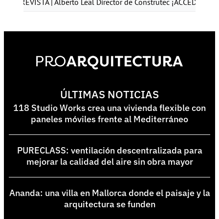
TA | Alberto Leal Director de Construtec ¡ACCEDE YA!
ENTREV
ÚLTIMAS NOTICIAS
118 Studio Works crea una vivienda flexible con
paneles móviles frente al Mediterráneo
PURECLASS: ventilación descentralizada para
mejorar la calidad del aire sin obra mayor
Ananda: una villa en Mallorca donde el paisaje y la
arquitectura se funden