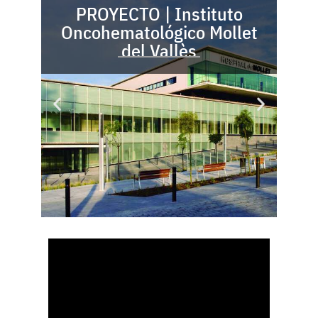
PROYECTO | Instituto
M
Oncohematológico Mollet
del Vallès
p