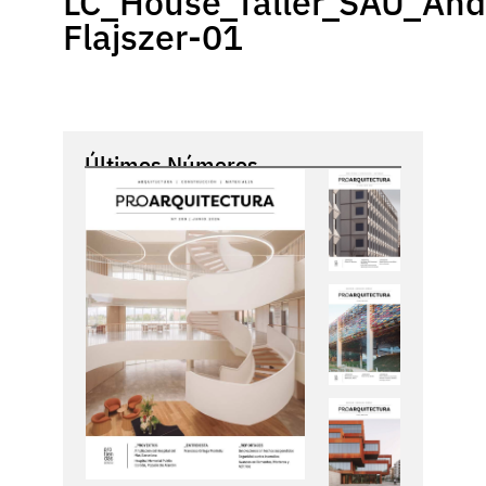
LC_House_Taller_SAU_And
Flajszer-01
Últimos Números