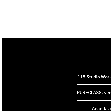
118 Studio Works
PURECLASS: venti
Ananda: u