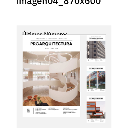
imagen04_870x600
Últimos Números