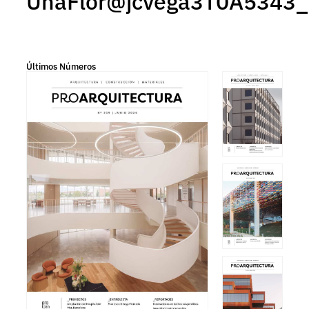
UnaFlor@jcvega3T0A5343
Últimos Números