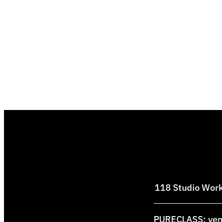
118 Studio Works
PURECLASS: venti