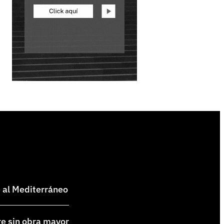
e al Mediterráneo
re sin obra mayor