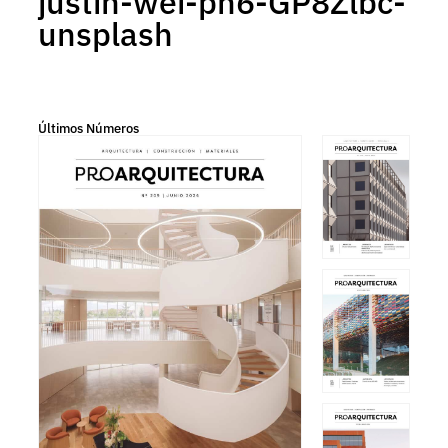
justin-wei-pn6-GP8Zlbc-
unsplash
Últimos Números