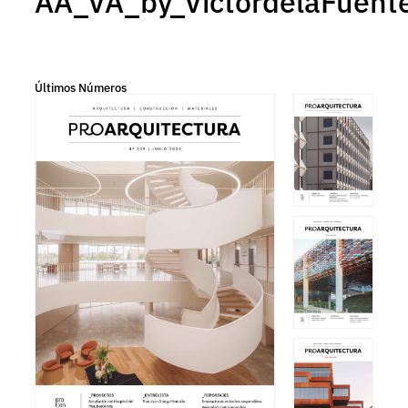
AA_VA_by_VictordelaFuen
Últimos Números