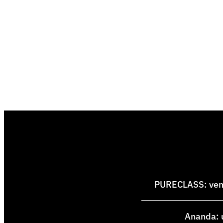
PURECLASS: venti
Ananda: u