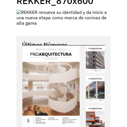
REKKER_870x600
Últimos Números