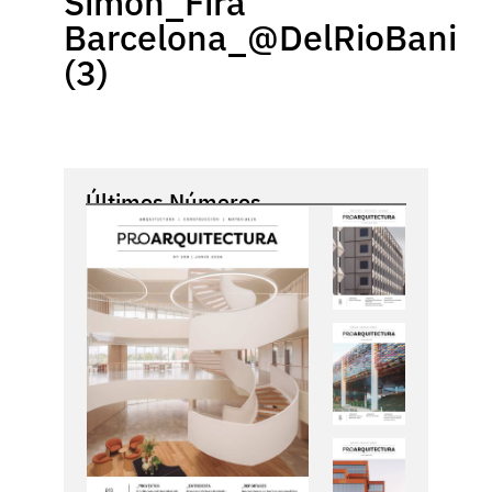
Simon_Fira
Barcelona_@DelRioBani
(3)
Últimos Números