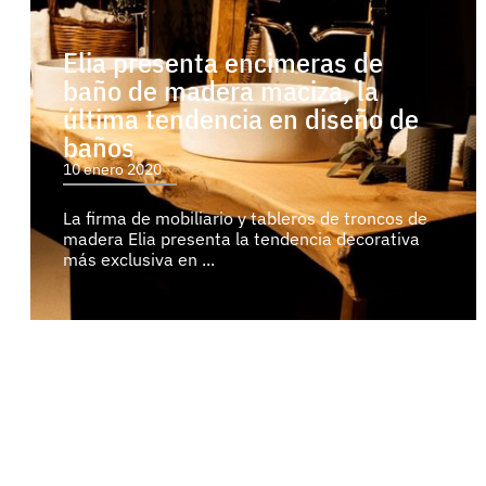
Elia presenta encimeras de
baño de madera maciza, la
última tendencia en diseño de
baños
10 enero 2020
La firma de mobiliario y tableros de troncos de
madera Elia presenta la tendencia decorativa
más exclusiva en ...