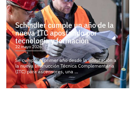
Schindler cumple un año de la
nueva ITC apostando por
tecnología y formación
22 mayo 2026
Se cumple el primer año desde la adaptación a
la nueva Instrucción Técnica Complementaria
(ITC) para ascensores, una ...