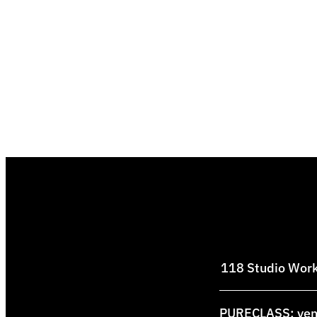
118 Studio Works
PURECLASS: venti