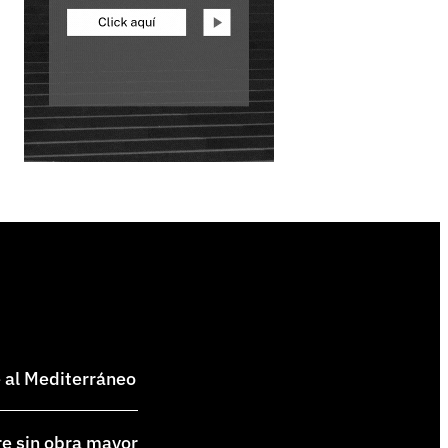
e al Mediterráneo
re sin obra mayor