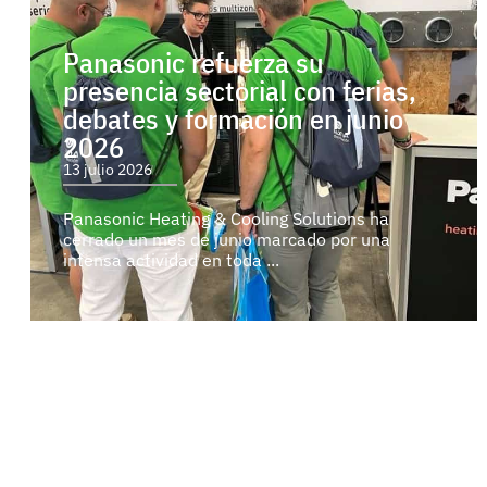
Panasonic refuerza su
presencia sectorial con ferias,
debates y formación en junio
2026
13 julio 2026
Panasonic Heating & Cooling Solutions ha
cerrado un mes de junio marcado por una
intensa actividad en toda ...