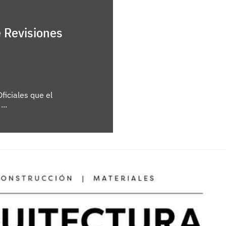
e Revisiones
ficiales que el
..