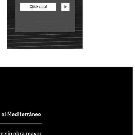
e al Mediterráneo
re sin obra mayor