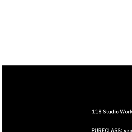
118 Studio Works
PURECLASS: venti