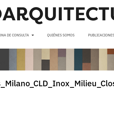
ONA DE CONSULTA
QUIÉNES SOMOS
PUBLICACIONE
s_Milano_CLD_Inox_Milieu_Clo