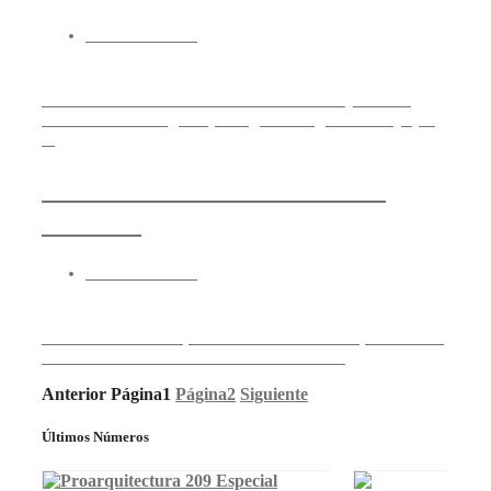
17 febrero 2014
El nuevo sistema de ducha Rainshower System de
GROHE es un regalo que seguro te agradecerá y que
...
Existosa visita de Fermax a
Intersec
17 febrero 2014
La cita de Dubai es, desde hace varios años, una de las
más interesantes de cuantas se dedican ...
Anterior
Página
1
Página
2
Siguiente
Últimos Números