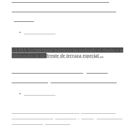
frentes de terraza en acabado
pétreo
17 febrero 2014
ULMA Architectural Solutions ha realizado el diseño y la
fabricación de un
frente de terraza especial ...
Rockwool: AFELMA y OCU
colaboran por la rehabilitación
17 febrero 2014
La Asociación de Fabricantes Españoles de Lanas
Minerales Aislantes (AFELMA) y la Organización de
Consumidores y Usuarios ...
Reynaers Aluminium participa