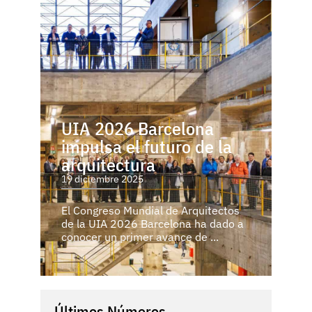
UIA 2026 Barcelona
impulsa el futuro de la
arquitectura
19 diciembre 2025
El Congreso Mundial de Arquitectos
de la UIA 2026 Barcelona ha dado a
conocer un primer avance de ...
Últimos Números