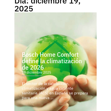
Día: diciembre 19,
2025
Bosch Home Comfort
define la climatización
de 2026
19 diciembre 2025
El sector de la calefacción,
climatización y agua caliente
sanitaria (ACS) en España se prepara
para una nueva ...