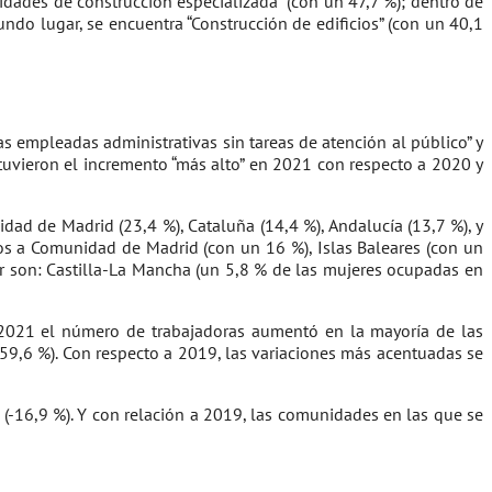
vidades de construcción especializada” (con un 47,7 %); dentro de
gundo lugar, se encuentra “Construcción de edificios” (con un 40,1
s empleadas administrativas sin tareas de atención al público” y
 tuvieron el incremento “más alto” en 2021 con respecto a 2020 y
d de Madrid (23,4 %), Cataluña (14,4 %), Andalucía (13,7 %), y
s a Comunidad de Madrid (con un 16 %), Islas Baleares (con un
or son: Castilla-La Mancha (un 5,8 % de las mujeres ocupadas en
o 2021 el número de trabajadoras aumentó en la mayoría de las
9,6 %). Con respecto a 2019, las variaciones más acentuadas se
 (-16,9 %). Y con relación a 2019, las comunidades en las que se