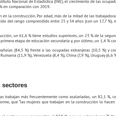
nstituto Nacional de Estadística (INE), el crecimiento de las ocu
3 % en comparación con 2019.
an en la construcción. Por edad, más de la mitad de las trabajadora
do del rango comprendido entre 25 y 34 años (con un 17,7 %), ma
trucción, un 61,6 % tiene estudios superiores, un 23 % de la segu
primera etapa de educación secundaria y, por último, un 1,4 % co
añolas (84,5 %) frente a las ocupadas extranjeras (10,5 %) y co
umanía (11,9 %), Venezuela (8,4 %), China (7,9 %), Uruguay (6,6 %)
s sectores
ellas trabajan más frecuentemente como asalariadas, un 82,1 %, c
forme, que “las mujeres que trabajan en la construcción lo hacen