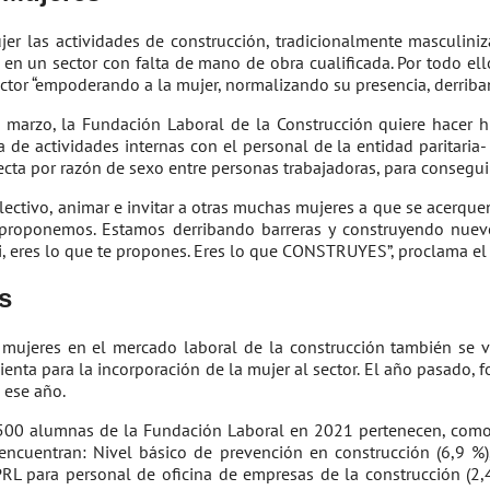
ujer las actividades de construcción, tradicionalmente masculini
 en un sector con falta de mano de obra cualificada. Por todo ell
ector “empoderando a la mujer, normalizando su presencia, derriban
 marzo, la Fundación Laboral de la Construcción quiere hacer hi
 de actividades internas con el personal de la entidad paritaria
directa por razón de sexo entre personas trabajadoras, para consegu
 colectivo, animar e invitar a otras muchas mujeres a que se acer
proponemos. Estamos derribando barreras y construyendo nuev
i, eres lo que te propones. Eres lo que CONSTRUYES”, proclama el
s
mujeres en el mercado laboral de la construcción también se vio
nta para la incorporación de la mujer al sector. El año pasado, 
 ese año.
.500 alumnas de la Fundación Laboral en 2021 pertenecen, como e
ncuentran: Nivel básico de prevención en construcción (6,9 %), 
PRL para personal de oficina de empresas de la construcción (2,