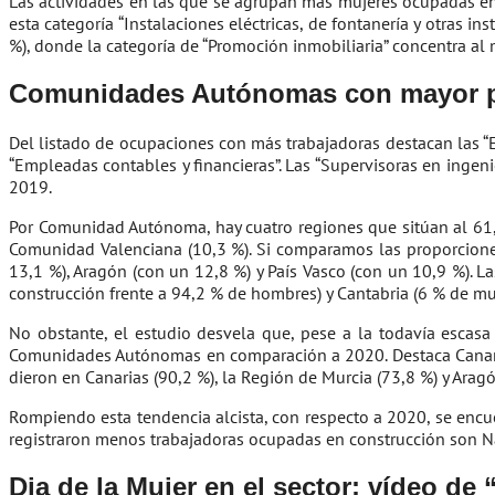
Las actividades en las que se agrupan más mujeres ocupadas en el
esta categoría “Instalaciones eléctricas, de fontanería y otras i
%), donde la categoría de “Promoción inmobiliaria” concentra a
Comunidades Autónomas con mayor p
Del listado de ocupaciones con más trabajadoras destacan las “E
“Empleadas contables y financieras”. Las “Supervisoras en ingen
2019.
Por Comunidad Autónoma, hay cuatro regiones que sitúan al 61,
Comunidad Valenciana (10,3 %). Si comparamos las proporcione
13,1 %), Aragón (con un 12,8 %) y País Vasco (con un 10,9 %). 
construcción frente a 94,2 % de hombres) y Cantabria (6 % de mu
No obstante, el estudio desvela que, pese a la todavía escas
Comunidades Autónomas en comparación a 2020. Destaca Canarias
dieron en Canarias (90,2 %), la Región de Murcia (73,8 %) y Aragó
Rompiendo esta tendencia alcista, con respecto a 2020, se encue
registraron menos trabajadoras ocupadas en construcción son Nava
Dia de la Mujer en el sector: vídeo de