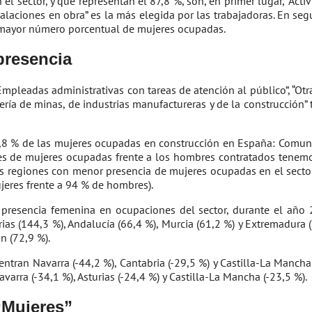
 sector, y que representan el 87,8 %, son, en primer lugar, “Acti
nstalaciones en obra” es la más elegida por las trabajadoras. En se
l mayor número porcentual de mujeres ocupadas.
resencia
mpleadas administrativas con tareas de atención al público”, “Otra
iería de minas, de industrias manufactureras y de la construcción”
8 % de las mujeres ocupadas en construcción en España: Comunida
s de mujeres ocupadas frente a los hombres contratados tenemo
Las regiones con menor presencia de mujeres ocupadas en el sect
jeres frente a 94 % de hombres).
a presencia femenina en ocupaciones del sector, durante el añ
 (144,3 %), Andalucía (66,4 %), Murcia (61,2 %) y Extremadura (5
n (72,9 %).
ntran Navarra (-44,2 %), Cantabria (-29,5 %) y Castilla-La Mancha
rra (-34,1 %), Asturias (-24,4 %) y Castilla-La Mancha (-23,5 %).
 “Mujeres”