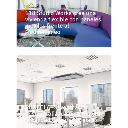
118 Studio Works crea una
vivienda flexible con paneles
móviles frente al
Mediterráneo
PURECLASS: ventilación
descentralizada para mejorar
la calidad del aire sin obra
mayor