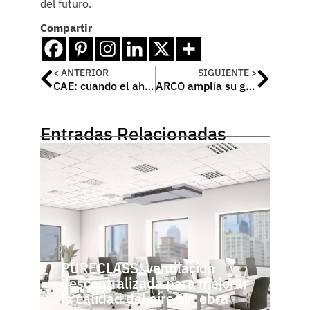
del futuro.
Compartir
< ANTERIOR
SIGUIENTE >
CAE: cuando el ahorro energético se convierte en dinero en efectivo
ARCO amplía su gama Sistemas con nuevas figuras de latón press
Entradas Relacionadas
PURECLASS: ventilación
descentralizada para mejorar
la calidad del aire sin obra