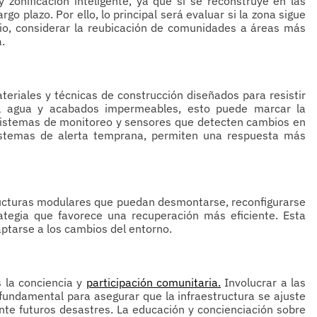
 zonificación inteligente, ya que si se reconstruye en las
 plazo. Por ello, lo principal será evaluar si la zona sigue
rio, considerar la reubicación de comunidades a áreas más
.
ateriales y técnicas de construcción diseñados para resistir
al agua y acabados impermeables, esto puede marcar la
, sistemas de monitoreo y sensores que detecten cambios en
istemas de alerta temprana, permiten una respuesta más
structuras modulares que puedan desmontarse, reconfigurarse
ategia que favorece una recuperación más eficiente. Esta
ptarse a los cambios del entorno.
s la conciencia y
participación comunitaria.
Involucrar a las
fundamental para asegurar que la infraestructura se ajuste
ante futuros desastres. La educación y concienciación sobre