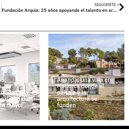
SIGUIENTE >
Fundación Arquia: 25 años apoyando el talento en arquitectura
S:
Ananda: una villa en
n
Mallorca donde el
lizada para
paisaje y la
 calidad del
arquitectura se
bra mayor
funden