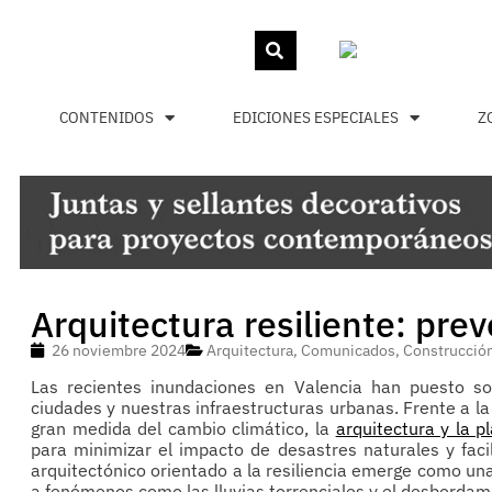
CONTENIDOS
EDICIONES ESPECIALES
Z
Arquitectura resiliente: pre
26 noviembre 2024
Arquitectura
,
Comunicados
,
Construcció
Las recientes inundaciones en Valencia han puesto s
ciudades y nuestras infraestructuras urbanas. Frente a l
gran medida del cambio climático, la
arquitectura y la p
para minimizar el impacto de desastres naturales y facil
arquitectónico orientado a la resiliencia emerge como una
a fenómenos como las lluvias torrenciales y el desbordami