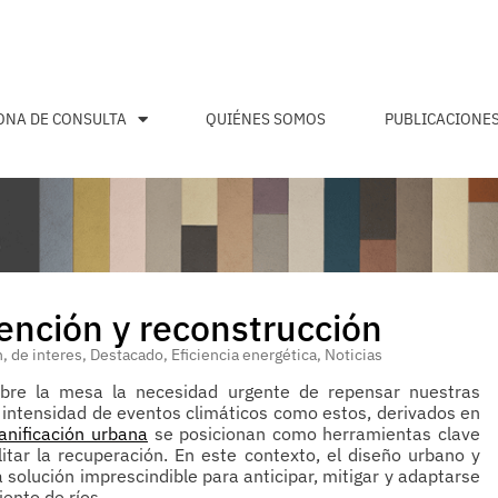
ONA DE CONSULTA
QUIÉNES SOMOS
PUBLICACIONE
vención y reconstrucción
n
,
de interes
,
Destacado
,
Eficiencia energética
,
Noticias
obre la mesa la necesidad urgente de repensar nuestras
a intensidad de eventos climáticos como estos, derivados en
lanificación urbana
se posicionan como herramientas clave
itar la recuperación. En este contexto, el diseño urbano y
 solución imprescindible para anticipar, mitigar y adaptarse
ento de ríos.