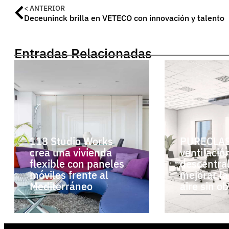
< ANTERIOR
Deceuninck brilla en VETECO con innovación y talento
Entradas Relacionadas
118 Studio Works
PURECLAS
crea una vivienda
ventilació
flexible con paneles
descentra
móviles frente al
mejorar la
Mediterráneo
aire sin o