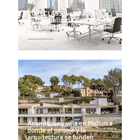
PURECLASS: ventilación
descentralizada para mejorar
la calidad del aire sin obra
mayor
Ananda: una villa en Mallorca
donde el paisaje y la
arquitectura se funden