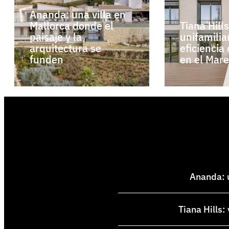
Ananda: una villa en
Mallorca donde el
Tiana Hill
paisaje y la
unifamilia
arquitectura se
eficiencia
funden
en el Mar
Ananda: u
Tiana Hills: