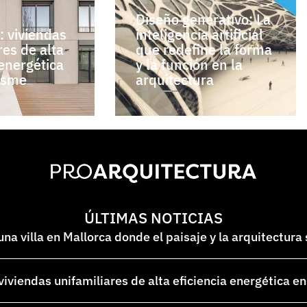
Diseño generativo: La
s: viviendas
inteligencia artificial
res de alta
que redefine la forma
 energética
y la función en la
esme
arquitectura
ÚLTIMAS NOTICIAS
na villa en Mallorca donde el paisaje y la arquitectura
 viviendas unifamiliares de alta eficiencia energética 