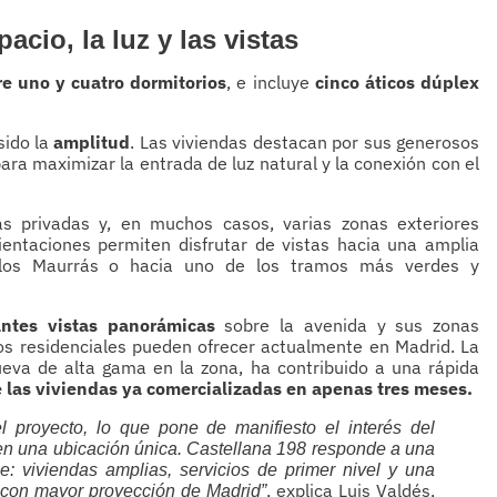
cio, la luz y las vistas
e uno y cuatro dormitorios
, e incluye
cinco áticos dúplex
sido la
amplitud
. Las viviendas destacan por sus generosos
ra maximizar la entrada de luz natural y la conexión con el
s privadas y, en muchos casos, varias zonas exteriores
rientaciones permiten disfrutar de vistas hacia una amplia
 Carlos Maurrás o hacia uno de los tramos más verdes y
antes vistas panorámicas
sobre la avenida y sus zonas
ios residenciales pueden ofrecer actualmente en Madrid. La
ueva de alta gama en la zona, ha contribuido a una rápida
las viviendas ya comercializadas en apenas tres meses.
proyecto, lo que pone de manifiesto el interés del
 en una ubicación única. Castellana 198 responde a una
 viviendas amplias, servicios de primer nivel y una
, explica Luis Valdés,
s con mayor proyección de Madrid”