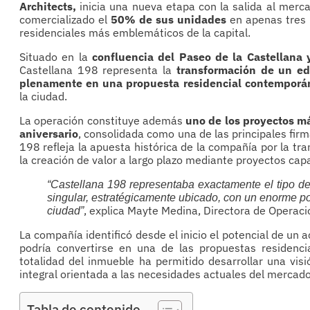
Architects,
inicia una nueva etapa con la salida al merc
comercializado el
50% de sus unidades
en apenas tres 
residenciales más emblemáticos de la capital.
Situado en la
confluencia del Paseo de la Castellana y
Castellana 198 representa la
transformación de un ed
plenamente en una propuesta residencial contemporá
la ciudad.
La operación constituye además
uno de los proyectos m
aniversario
, consolidada como una de las principales firm
198 refleja la apuesta histórica de la compañía por la tr
la creación de valor a largo plazo mediante proyectos cap
“Castellana 198 representaba exactamente el tipo 
singular, estratégicamente ubicado, con un enorme po
, explica Mayte Medina, Directora de Operac
ciudad”
La compañía identificó desde el inicio el potencial de un a
podría convertirse en una de las propuestas residencia
totalidad del inmueble ha permitido desarrollar una visi
integral orientada a las necesidades actuales del mercado
Tabla de contenido