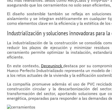
vez más relevantes. Sellos como RecyClass y VinylPlus® ava
asegurando que los cerramientos no solo sean eficientes
El diseño sostenible también se refleja en solucione
aislamiento y se integran estéticamente en cualquier tip
como elementos clave en la eficiencia y la estética de los
Industrialización y soluciones innovadoras para la
La industrialización de la construcción se consolida com
reducir los plazos de ejecución y minimizar residuos 
cerramiento permite optimizar la instalación, estandar
eficiente.
En este contexto,
Deceuninck
destaca por su compromis
Hueco Perfecto Industrializado representa un modelo de i
a los retos actuales de la vivienda y la edificación sostenib
La compañía promueve además el uso de PVC reciclado c
construcción circular y la descarbonización del secto
transformación del sector, aportando soluciones que com
energética, preparadas para responder a las demandas del