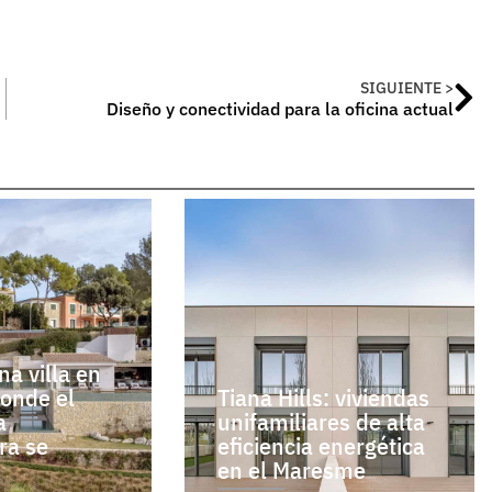
SIGUIENTE >
Diseño y conectividad para la oficina actual
a villa en
donde el
Tiana Hills: viviendas
a
unifamiliares de alta
ra se
eficiencia energética
en el Maresme