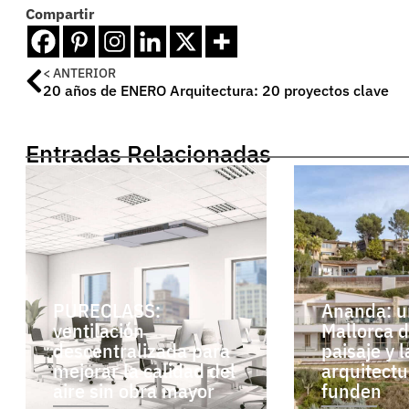
Compartir
< ANTERIOR
20 años de ENERO Arquitectura: 20 proyectos clave
Entradas Relacionadas
PURECLASS:
Ananda: un
ventilación
Mallorca 
descentralizada para
paisaje y l
mejorar la calidad del
arquitectu
aire sin obra mayor
funden