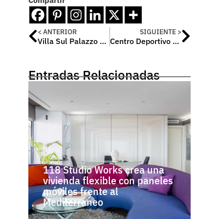
Compartir
< ANTERIOR
SIGUIENTE >
Villa Sul Palazzo Roma, Italia / Ramón Esteve Estudio
Centro Deportivo Queens Center, Palma de Mallorca / Alfonso Reina Arquitectura
Entradas Relacionadas
118 Studio Works crea una
vivienda flexible con paneles
móviles frente al
Mediterráneo