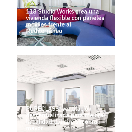
118 Studio Works crea una
vivienda flexible con paneles
móviles frente al
Mediterráneo
PURECLASS: ventilación
descentralizada para mejorar
la calidad del aire sin obra
mayor