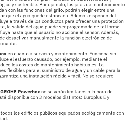
ógico y sostenible. Por ejemplo, los jefes de mantenimiento
dan con las funciones del grifo, podrán elegir entre una
tar que el agua quede estancada. Además disponen del
fluye a través de los conductos para ofrecer una protección
nte, la salida del agua puede ser programada de tal forma
luya hasta que el usuario no accione el sensor. Además,
uede desactivar manualmente la función electrónica de
riamente.
box
en cuanto a servicio y mantenimiento. Funciona sin
uce el esfuerzo causado, por ejemplo, mediante el
reduce los costes de mantenimiento habituales. La
es flexibles para el suministro de agua y un cable para la
arantiza una instalación rápida y fácil. No se requiere
a
GROHE Powerbox
no se verán limitados a la hora de
tá disponible con 3 modelos distintos: Europlus E y
todos los edificios públicos equipados ecológicamente con
idad.