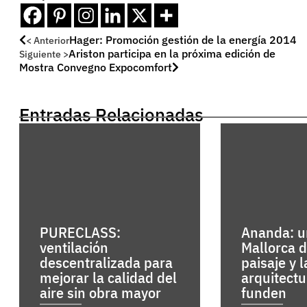
Hager: Promoción gestión de la energía 2014
< Anterior
Ariston participa en la próxima edición de
Siguiente >
Mostra Convegno Expocomfort
Entradas Relacionadas
PURECLASS:
Ananda: un
ventilación
Mallorca 
descentralizada para
paisaje y l
mejorar la calidad del
arquitectu
aire sin obra mayor
funden