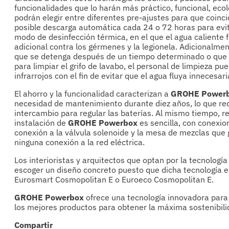
funcionalidades que lo harán más práctico, funcional, ecol
podrán elegir entre diferentes pre-ajustes para que coinci
posible descarga automática cada 24 o 72 horas para evi
modo de desinfección térmica, en el que el agua caliente 
adicional contra los gérmenes y la legionela. Adicionalme
que se detenga después de un tiempo determinado o que f
para limpiar el grifo de lavabo, el personal de limpieza p
infrarrojos con el fin de evitar que el agua fluya innecesa
El ahorro y la funcionalidad caracterizan a
GROHE Power
necesidad de mantenimiento durante diez años, lo que red
intercambio para regular las baterías. Al mismo tiempo, 
instalación de
GROHE Powerbox
es sencilla, con conexion
conexión a la válvula solenoide y la mesa de mezclas que g
ninguna conexión a la red eléctrica.
Los interioristas y arquitectos que optan por la tecnologí
escoger un diseño concreto puesto que dicha tecnología es
Eurosmart Cosmopolitan E o Euroeco Cosmopolitan E.
GROHE Powerbox
ofrece una tecnología innovadora para 
los mejores productos para obtener la máxima sostenibil
Compartir