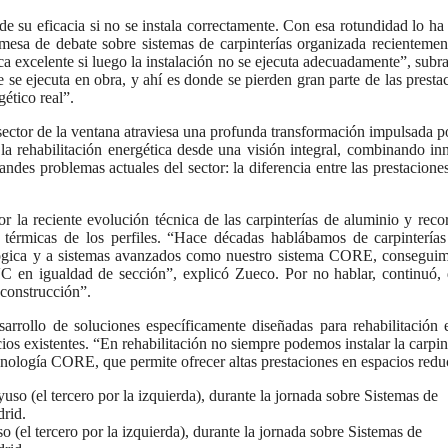
de su eficacia si no se instala correctamente. Con esa rotundidad lo 
 mesa de debate sobre sistemas de carpinterías organizada recienteme
 excelente si luego la instalación no se ejecuta adecuadamente”, subra
 se ejecuta en obra, y ahí es donde se pierden gran parte de las prest
ético real”.
 sector de la ventana atraviesa una profunda transformación impulsada po
 la rehabilitación energética desde una visión integral, combinando in
des problemas actuales del sector: la diferencia entre las prestaciones
r la reciente evolución técnica de las carpinterías de aluminio y rec
s térmicas de los perfiles. “Hace décadas hablábamos de carpintería
lógica y a sistemas avanzados como nuestro sistema CORE, conseguimos
VC en igualdad de sección”, explicó Zueco. Por no hablar, continuó, d
 construcción”.
rollo de soluciones específicamente diseñadas para rehabilitación ene
os existentes. “En rehabilitación no siempre podemos instalar la carpinte
nología CORE, que permite ofrecer altas prestaciones en espacios reduc
(el tercero por la izquierda), durante la jornada sobre Sistemas de