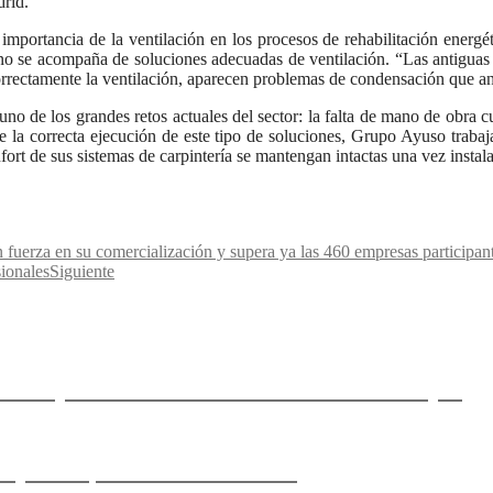
drid.
mportancia de la ventilación en los procesos de rehabilitación energéti
 se acompaña de soluciones adecuadas de ventilación. “Las antiguas 
correctamente la ventilación, aparecen problemas de condensación que ant
uno de los grandes retos actuales del sector: la falta de mano de obra 
e la correcta ejecución de este tipo de soluciones, Grupo Ayuso trabaj
fort de sus sistemas de carpintería se mantengan intactas una vez instal
fuerza en su comercialización y supera ya las 460 empresas participan
ionales
Siguiente
mejorar la calidad del aire sin obra mayor
e y la arquitectura se funden