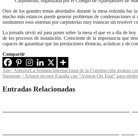
Carpinterías, organizada por el Colegio de Aparejadores de Ma
Otro de los grandes temas abordados durante la mesa redonda fue la i
mucho más estancos puede generar problemas de condensaciones si no
sustituimos esos sistemas por carpinterías muy estancas sin resolver 
La jornada sirvió así para poner sobre la mesa el que es a día de hoy 
de los procesos de instalación. Consciente de la importancia que tien
capaces de garantizar que las prestaciones térmicas, acústicas y de con
Compartir
Ant
< Anterior
La Semana Internacional de la Construcción avanza con 
Siguiente >
Ariston recorre España con “Ariston On Tour” para profes
Entradas Relacionadas
PURECLASS: ventilación descentralizada para 
Ananda: una villa en Mallorca donde el paisaj