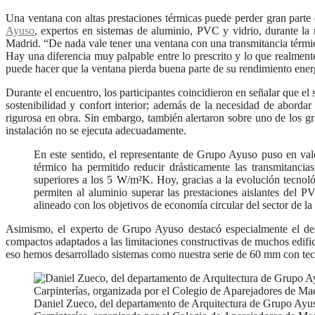
Una ventana con altas prestaciones térmicas puede perder gran parte 
Ayuso
, expertos en sistemas de aluminio, PVC y vidrio, durante la
Madrid. “De nada vale tener una ventana con una transmitancia térmica
Hay una diferencia muy palpable entre lo prescrito y lo que realmente
puede hacer que la ventana pierda buena parte de su rendimiento energ
Durante el encuentro, los participantes coincidieron en señalar que el
sostenibilidad y confort interior; además de la necesidad de abordar
rigurosa en obra. Sin embargo, también alertaron sobre uno de los gran
instalación no se ejecuta adecuadamente.
En este sentido, el representante de Grupo Ayuso puso en valo
térmico ha permitido reducir drásticamente las transmitancia
superiores a los 5 W/m²K. Hoy, gracias a la evolución tecno
permiten al aluminio superar las prestaciones aislantes del P
alineado con los objetivos de economía circular del sector de la
Asimismo, el experto de Grupo Ayuso destacó especialmente el desar
compactos adaptados a las limitaciones constructivas de muchos edifici
eso hemos desarrollado sistemas como nuestra serie de 60 mm con tec
Daniel Zueco, del departamento de Arquitectura de Grupo Ayuso 