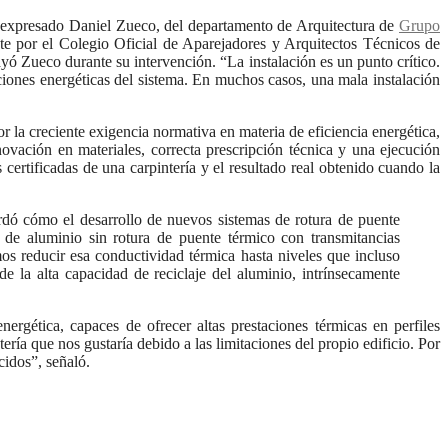
ha expresado Daniel Zueco, del departamento de Arquitectura de
Grupo
nte por el Colegio Oficial de Aparejadores y Arquitectos Técnicos de
yó Zueco durante su intervención. “La instalación es un punto crítico.
aciones energéticas del sistema. En muchos casos, una mala instalación
r la creciente exigencia normativa en materia de eficiencia energética,
novación en materiales, correcta prescripción técnica y una ejecución
 certificadas de una carpintería y el resultado real obtenido cuando la
ordó cómo el desarrollo de nuevos sistemas de rotura de puente
s de aluminio sin rotura de puente térmico con transmitancias
 reducir esa conductividad térmica hasta niveles que incluso
e la alta capacidad de reciclaje del aluminio, intrínsecamente
rgética, capaces de ofrecer altas prestaciones térmicas en perfiles
ría que nos gustaría debido a las limitaciones del propio edificio. Por
idos”, señaló.