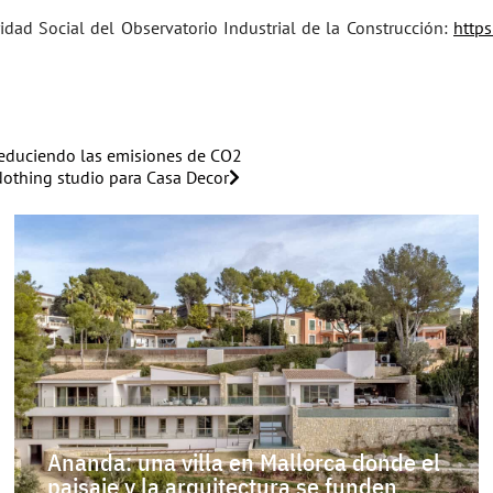
idad Social del Observatorio Industrial de la Construcción:
http
 reduciendo las emisiones de CO2
Nothing studio para Casa Decor
Ananda: una villa en Mallorca donde el
paisaje y la arquitectura se funden