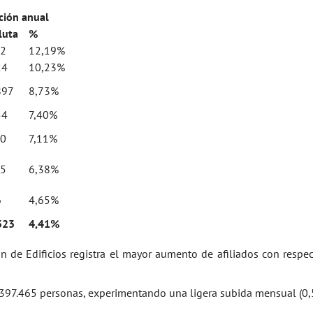
ción anual
luta
%
72
12,19%
24
10,23%
897
8,73%
54
7,40%
90
7,11%
35
6,38%
6
4,65%
323
4,41%
n de Edificios registra el mayor aumento de afiliados con respec
s 397.465 personas, experimentando una ligera subida mensual (0,