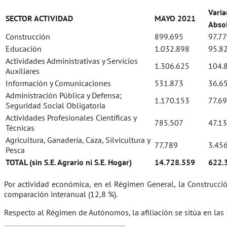
Varia
SECTOR ACTIVIDAD
MAYO 2021
Abso
Construcción
899.695
97.7
Educación
1.032.898
95.8
Actividades Administrativas y Servicios
1.306.625
104.
Auxiliares
Información y Comunicaciones
531.873
36.6
Administración Pública y Defensa;
1.170.153
77.6
Seguridad Social Obligatoria
Actividades Profesionales Científicas y
785.507
47.1
Técnicas
Agricultura, Ganadería, Caza, Silvicultura y
77.789
3.45
Pesca
TOTAL (sin S.E. Agrario ni S.E. Hogar)
14.728.559
622.
Por actividad económica, en el Régimen General, la Construcció
comparación interanual (12,8 %).
Respecto al Régimen de Autónomos, la afiliación se sitúa en la