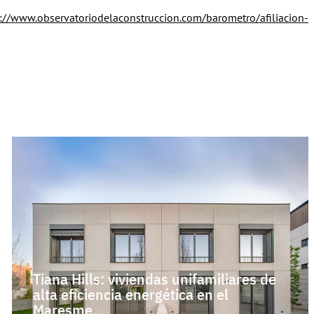
s://www.observatoriodelaconstruccion.com/barometro/afiliacion-
Tiana Hills: viviendas unifamiliares de
alta eficiencia energética en el
Maresme