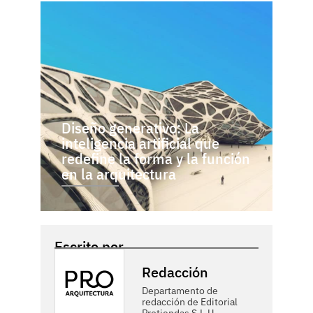
Diseño generativo: La
inteligencia artificial que
redefine la forma y la función
en la arquitectura
Escrito por
Redacción
Departamento de
redacción de Editorial