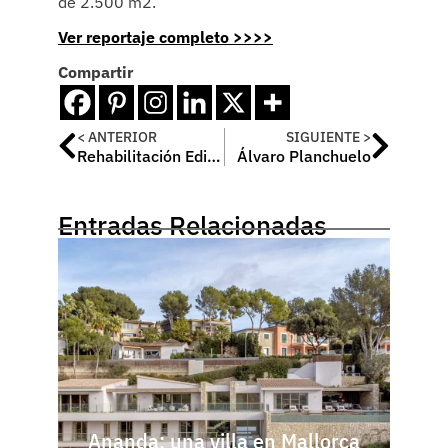
de 2.500 m2.
Ver reportaje completo >>>>
Compartir
< ANTERIOR
SIGUIENTE >
Rehabilitación Edificio de Oficinas, O’Donnell 12, Madrid
Álvaro Planchuelo
Entradas Relacionadas
Ananda: una villa en Mallorca