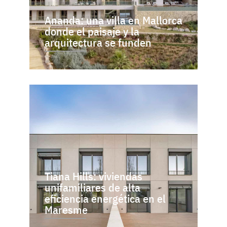
Ananda: una villa en Mallorca
donde el paisaje y la
arquitectura se funden
Tiana Hills: viviendas
unifamiliares de alta
eficiencia energética en el
Maresme