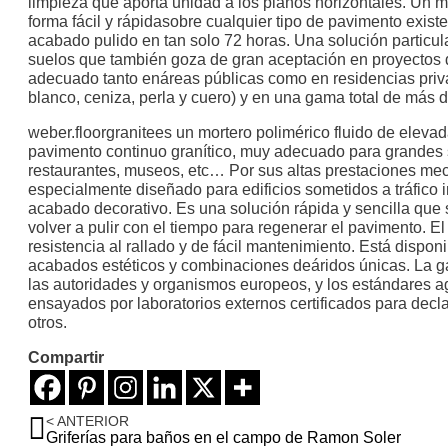
limpieza que aporta unidad a los planos horizontales. Un m
forma fácil y rápidasobre cualquier tipo de pavimento exist
acabado pulido en tan solo 72 horas. Una solución particul
suelos que también goza de gran aceptación en proyectos de
adecuado tanto enáreas públicas como en residencias privad
blanco, ceniza, perla y cuero) y en una gama total de más 
weber.floorgranitees un mortero polimérico fluido de eleva
pavimento continuo granítico, muy adecuado para grandes s
restaurantes, museos, etc… Por sus altas prestaciones mecá
especialmente diseñado para edificios sometidos a tráfico 
acabado decorativo. Es una solución rápida y sencilla que 
volver a pulir con el tiempo para regenerar el pavimento. E
resistencia al rallado y de fácil mantenimiento. Está dispo
acabados estéticos y combinaciones deáridos únicas. La g
las autoridades y organismos europeos, y los estándares
ensayados por laboratorios externos certificados para declar
otros.
Compartir
< ANTERIOR
Griferías para baños en el campo de Ramon Soler