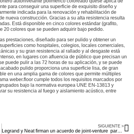
ortero autonivelante polimérico coloreado quese aplica de
ente para conseguir una superficie de exquisito diseño y
armente indicada para la renovación y rehabilitación de
 nueva construcción. Gracias a su alta resistencia resulta
as. Está disponible en cinco colores estándar (grafito,
de 20 colores que se pueden adquirir bajo pedido.
das prestaciones, diseñado para ser pulido y obtener un
uperficies como hospitales, colegios, locales comerciales,
nicas y su gran resistencia al rallado y al desgaste está
intenso, en lugares con afluencia de público que precisan un
se puede pulir a las 72 horas de su aplicación, y se puede
l acabado pulido proporciona una superficie lisa, de gran
nible en una amplia gama de colores que permite múltiples
ama weber.floor cumple todos los requisitos marcados por
 agrupados bajo la normativa europea UNE EN-13813 y
ar su resistencia al fuego y aislamiento acústico, entre
SIGUIENTE >
Legrand y Neat firman un acuerdo de joint-venture para la ayuda a la dependencia