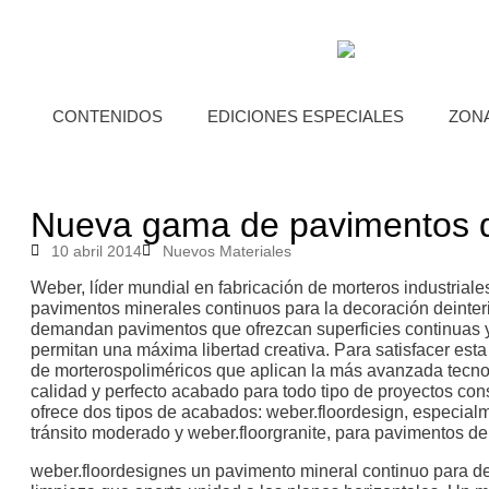
CONTENIDOS
EDICIONES ESPECIALES
ZON
Nueva gama de pavimentos d
10 abril 2014
Nuevos Materiales
Weber, líder mundial en fabricación de morteros industrial
pavimentos minerales continuos para la decoración deinteri
demandan pavimentos que ofrezcan superficies continuas y 
permitan una máxima libertad creativa. Para satisfacer e
de morterospoliméricos que aplican la más avanzada tecno
calidad y perfecto acabado para todo tipo de proyectos con
ofrece dos tipos de acabados: weber.floordesign, especial
tránsito moderado y weber.floorgranite, para pavimentos de 
weber.floordesignes un pavimento mineral continuo para deco