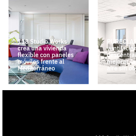
118 Studio Works
PURECLAS
crea una vivienda
ventilació
flexible con paneles
descentra
móviles frente al
mejorar la
Mediterráneo
aire sin o