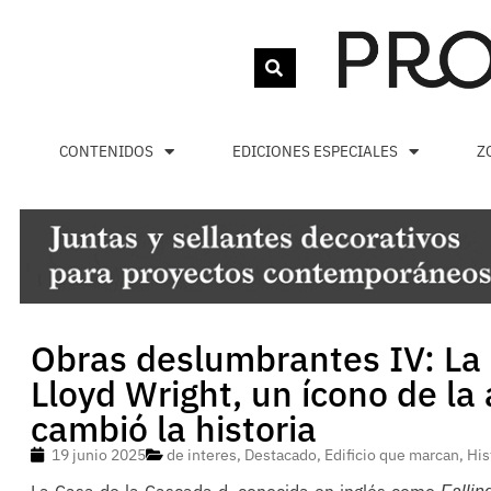
CONTENIDOS
EDICIONES ESPECIALES
Z
Obras deslumbrantes IV: La
Lloyd Wright, un ícono de la
cambió la historia
19 junio 2025
de interes
,
Destacado
,
Edificio que marcan
,
His
La Casa de la Cascada d, conocida en inglés como