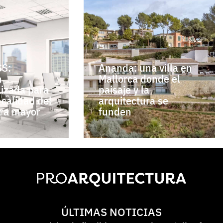
S:
Ananda: una villa en
n
Mallorca donde el
lizada para
paisaje y la
 calidad del
arquitectura se
bra mayor
funden
ÚLTIMAS NOTICIAS