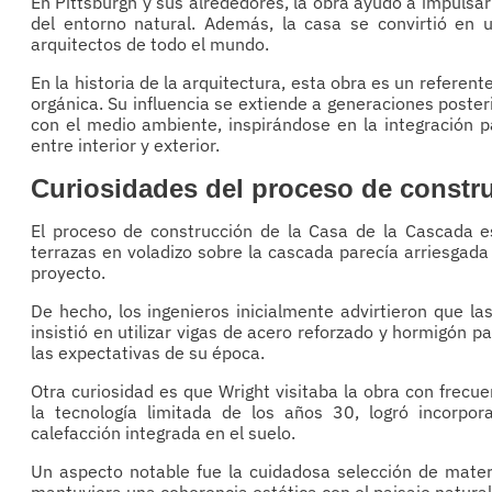
En Pittsburgh y sus alrededores, la obra ayudó a impulsar
del entorno natural. Además, la casa se convirtió en u
arquitectos de todo el mundo.
En la historia de la arquitectura, esta obra es un refere
orgánica. Su influencia se extiende a generaciones poster
con el medio ambiente, inspirándose en la integración pai
entre interior y exterior.
Curiosidades del proceso de constr
El proceso de construcción de la Casa de la Cascada es
terrazas en voladizo sobre la cascada parecía arriesgada 
proyecto.
De hecho, los ingenieros inicialmente advirtieron que la
insistió en utilizar vigas de acero reforzado y hormigón 
las expectativas de su época.
Otra curiosidad es que Wright visitaba la obra con frecu
la tecnología limitada de los años 30, logró incorpo
calefacción integrada en el suelo.
Un aspecto notable fue la cuidadosa selección de materi
mantuviera una coherencia estética con el paisaje natural