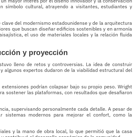
 un mayor interés por el diseño innovador y la conservación
n símbolo cultural, atrayendo a visitantes, estudiantes y
nte clave del modernismo estadounidense y de la arquitectura
iores que buscan diseñar edificios sostenibles y en armonía
sajística, el uso de materiales locales y la relación fluida
ucción y proyección
tuvo lleno de retos y controversias. La idea de construir
y algunos expertos dudaron de la viabilidad estructural del
s extensiones podrían colapsar bajo su propio peso. Wright
para sostener las plataformas, con resultados que desafiaron
encia, supervisando personalmente cada detalle. A pesar de
rar sistemas modernos para mejorar el confort, como la
ales y la mano de obra local, lo que permitió que la casa
 y contribuyó al desarrollo económico de la comunidad.