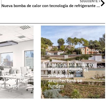
SIGUIENTE >
Nueva bomba de calor con tecnología de refrigerante natural de Vaillant
S:
Ananda: una villa en
n
Mallorca donde el
lizada para
paisaje y la
 calidad del
arquitectura se
bra mayor
funden