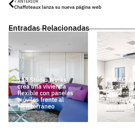
< ANTERIOR
Chaffoteaux lanza su nueva página web
Entradas Relacionadas
118 Studio Works
PURECLAS
crea una vivienda
ventilació
flexible con paneles
descentra
móviles frente al
mejorar la
Mediterráneo
aire sin o