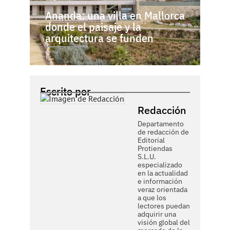
Ananda: una villa en Mallorca
donde el paisaje y la
arquitectura se funden
Escrito por
Redacción
Departamento
de redacción de
Editorial
Protiendas
S.L.U.
especializado
en la actualidad
e información
veraz orientada
a que los
lectores puedan
adquirir una
visión global del