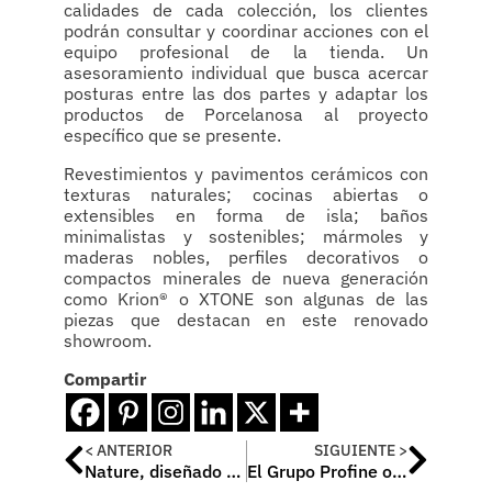
calidades de cada colección, los clientes
podrán consultar y coordinar acciones con el
equipo profesional de la tienda. Un
asesoramiento individual que busca acercar
posturas entre las dos partes y adaptar los
productos de Porcelanosa al proyecto
específico que se presente.
Revestimientos y pavimentos cerámicos con
texturas naturales; cocinas abiertas o
extensibles en forma de isla; baños
minimalistas y sostenibles; mármoles y
maderas nobles, perfiles decorativos o
compactos minerales de nueva generación
como Krion® o XTONE son algunas de las
piezas que destacan en este renovado
showroom.
Compartir
< ANTERIOR
SIGUIENTE >
Nature, diseñado por Adoras atelier para Kronos homes, galardonado en los premios de arquitectura Outstanding Property Awards London
El Grupo Profine obtiene la certificación sostenible VinylPlus