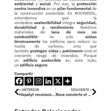
ambiental
y
social
. Por eso, la
protección
contra incendios
es un
pilar fundamental
de
la construcción sostenible. En ROCKWOOL,
entendemos que la
verdadera
sostenibilidad
integra
seguridad,
durabilidad y rendimiento
. Nuestros
materiales de
lana de roca no
combustible
no solo
aíslan
térmicamente
los edificios para reducir su
huella de carbono, sino que
también
protegen vidas
y
patrimonio
ante el
creciente riesgo de incendios. Porque
un
edificio sostenible
es, ante todo,
un
edificio seguro
.
Compartir
< ANTERIOR
SIGUIENTE >
Hispalyt reconoce las mejores obras de arquitectura cerámica de 2023-2025 y distingue la trayectoria de Cruz y Ortiz Arquitectos
Roca convierte el espacio de baño en un templo sensorial dedicado al bienestar en Ecléctica Barcelona