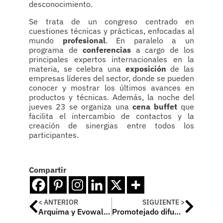
desconocimiento.
Se trata de un congreso centrado en
cuestiones técnicas y prácticas, enfocadas al
mundo
profesional
. En paralelo a un
programa de
conferencias
a cargo de los
principales expertos internacionales en la
materia, se celebra una
exposición
de las
empresas líderes del sector, donde se pueden
conocer y mostrar los últimos avances en
productos y técnicas. Además, la noche del
jueves 23 se organiza una
cena buffet
que
facilita el intercambio de contactos y la
creación de sinergias entre todos los
participantes.
Compartir
< ANTERIOR
SIGUIENTE >
Arquima y Evowall participan en la edición más sostenible del Barcelona Building Construmat
Promotejado difundirá las ventajas de la cubierta inclinada a través de la Galería de Materiales del COAM