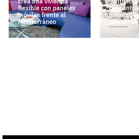
crea una vivienda
ventilació
flexible con paneles
descentra
móviles frente al
mejorar la
Mediterráneo
aire sin o