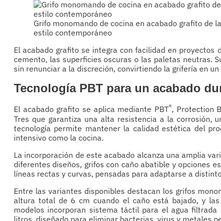
Grifo monomando de cocina en acabado grafito de la
estilo contemporáneo
El acabado grafito se integra con facilidad en proyectos
cemento, las superficies oscuras o las paletas neutras. S
sin renunciar a la discreción, convirtiendo la grifería en 
Tecnología PBT para un acabado du
®
El acabado grafito se aplica mediante PBT
, Protection 
Tres que garantiza una alta resistencia a la corrosión, 
tecnología permite mantener la calidad estética del pro
intensivo como la cocina.
La incorporación de este acabado alcanza una amplia va
diferentes diseños, grifos con caño abatible y opciones e
líneas rectas y curvas, pensadas para adaptarse a distinto
Entre las variantes disponibles destacan los grifos mon
altura total de 6 cm cuando el caño está bajado, y las
modelos incorporan sistema táctil para el agua filtrada
litros, diseñado para eliminar bacterias, virus y metales 