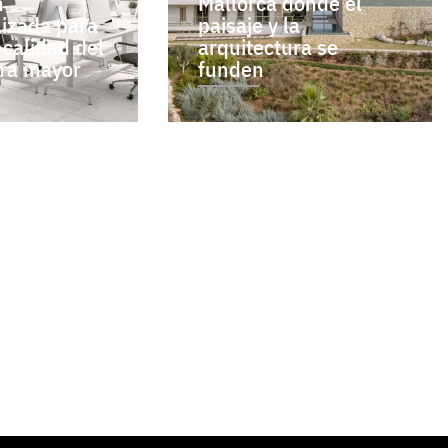
n
Mallorca donde el
lizada para
paisaje y la
 calidad del
arquitectura se
bra mayor
funden