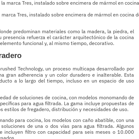
 marca Tres, instalado sobre encimera de mármol en cocina d
 donde predominan materiales como la madera, la piedra, el
u presencia refuerza el carácter arquitectónico de la cocina
un elemento funcional y, al mismo tiempo, decorativo.
radero
Brushed Technology, un proceso multicapa desarrollado por
una gran adherencia y un color duradero e inalterable. Esta
ducto a lo largo del tiempo, incluso en un espacio de uso
riedad de soluciones de cocina, con modelos monomando de
specíficas para agua filtrada. La gama incluye propuestas de
s estilos de fregadero, distribución y necesidades de uso.
omando para cocina, los modelos con caño abatible, con una
 soluciones de una o dos vías para agua filtrada. Algunos
 e incluyen filtro con capacidad para seis meses o 10.000
pesados.