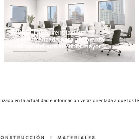
PURECLASS: ventilación
descentralizada para mejorar la
calidad del aire sin obra mayor
alizado en la actualidad e información veraz orientada a que los l