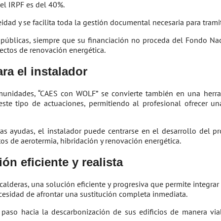
 el IRPF es del 40%.
ad y se facilita toda la gestión documental necesaria para tramita
úblicas, siempre que su financiación no proceda del Fondo Naci
yectos de renovación energética.
ra el instalador
omunidades, “CAES con WOLF” se convierte también en una herra
este tipo de actuaciones, permitiendo al profesional ofrecer un
as ayudas, el instalador puede centrarse en el desarrollo del p
s de aerotermia, hibridación y renovación energética.
ón eficiente y realista
alderas, una solución eficiente y progresiva que permite integrar 
cesidad de afrontar una sustitución completa inmediata.
paso hacia la descarbonización de sus edificios de manera via