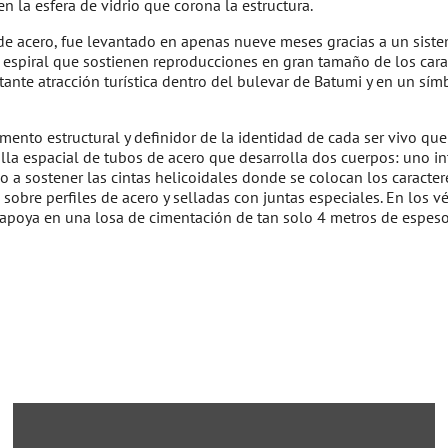
n la esfera de vidrio que corona la estructura.
s de acero, fue levantado en apenas nueve meses gracias a un sis
n espiral que sostienen reproducciones en gran tamaño de los carac
rtante atracción turística dentro del bulevar de Batumi y en un s
nto estructural y definidor de la identidad de cada ser vivo que 
lla espacial de tubos de acero que desarrolla dos cuerpos: uno int
o a sostener las cintas helicoidales donde se colocan los caracter
obre perfiles de acero y selladas con juntas especiales. En los v
e apoya en una losa de cimentación de tan solo 4 metros de espeso