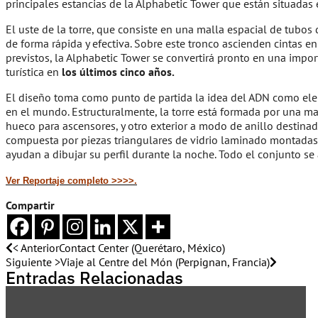
principales estancias de la Alphabetic Tower que están situadas e
El uste de la torre, que consiste en una malla espacial de tubo
de forma rápida y efectiva. Sobre este tronco ascienden cintas e
previstos, la Alphabetic Tower se convertirá pronto en una impo
turística en
los últimos cinco años.
El diseño toma como punto de partida la idea del ADN como eleme
en el mundo. Estructuralmente, la torre está formada por una ma
hueco para ascensores, y otro exterior a modo de anillo destinad
compuesta por piezas triangulares de vidrio laminado montadas s
ayudan a dibujar su perfil durante la noche. Todo el conjunto s
Ver Reportaje completo >>>>.
Compartir
< Anterior
Contact Center (Querétaro, México)
Siguiente >
Viaje al Centre del Món (Perpignan, Francia)
Entradas Relacionadas