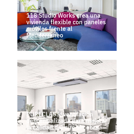
118 Studio Works crea una
vivienda flexible con paneles
móviles frente al
Mediterráneo
PURECLASS: ventilación
descentralizada para mejorar
la calidad del aire sin obra
mayor