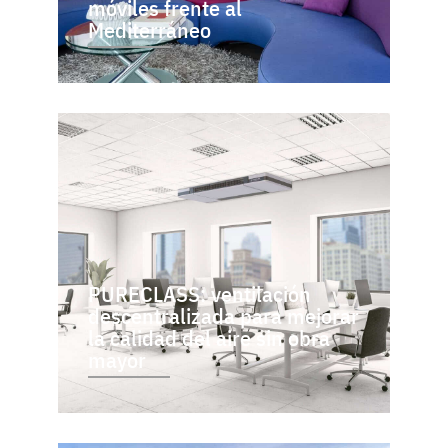
móviles frente al
Mediterráneo
PURECLASS: ventilación
descentralizada para mejorar
la calidad del aire sin obra
mayor