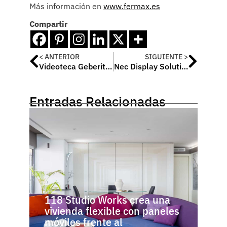
Más información en
www.fermax.es
Compartir
< ANTERIOR
SIGUIENTE >
Videoteca Geberit para un baño mejor
Nec Display Solutions presente en el Casino Gran Madrid
Entradas Relacionadas
118 Studio Works crea una
vivienda flexible con paneles
móviles frente al