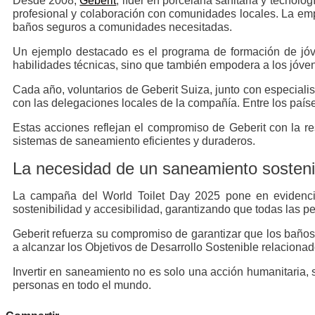
Desde 2008,
Geberit
, líder en porcelana sanitaria y tecnol
profesional y colaboración con comunidades locales. La empre
baños seguros a comunidades necesitadas.
Un ejemplo destacado es el programa de formación de jóve
habilidades técnicas, sino que también empodera a los jóvene
Cada año, voluntarios de Geberit Suiza, junto con especiali
con las delegaciones locales de la compañía. Entre los país
Estas acciones reflejan el compromiso de Geberit con la res
sistemas de saneamiento eficientes y duraderos.
La necesidad de un saneamiento sostenib
La campaña del World Toilet Day 2025 pone en evidencia
sostenibilidad y accesibilidad, garantizando que todas las 
Geberit refuerza su compromiso de garantizar que los baños
a alcanzar los Objetivos de Desarrollo Sostenible relaciona
Invertir en saneamiento no es solo una acción humanitaria,
personas en todo el mundo.