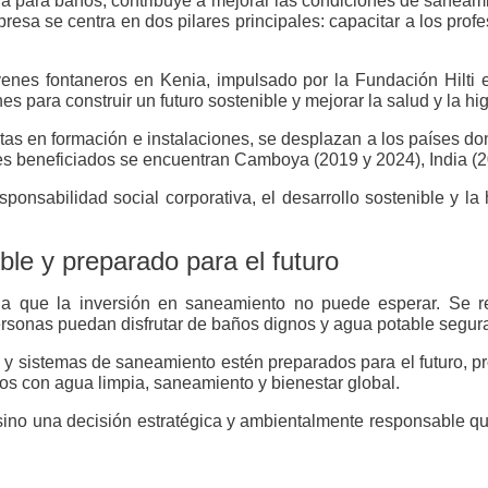
ogía para baños, contribuye a mejorar las condiciones de saneami
sa se centra en dos pilares principales: capacitar a los profe
nes fontaneros en Kenia, impulsado por la Fundación Hilti en
s para construir un futuro sostenible y mejorar la salud y la 
stas en formación e instalaciones, se desplazan a los países do
es beneficiados se encuentran Camboya (2019 y 2024), India (2
ponsabilidad social corporativa, el desarrollo sostenible y la
le y preparado para el futuro
 que la inversión en saneamiento no puede esperar. Se re
personas puedan disfrutar de baños dignos y agua potable segur
 y sistemas de saneamiento estén preparados para el futuro, p
dos con agua limpia, saneamiento y bienestar global.
 sino una decisión estratégica y ambientalmente responsable qu