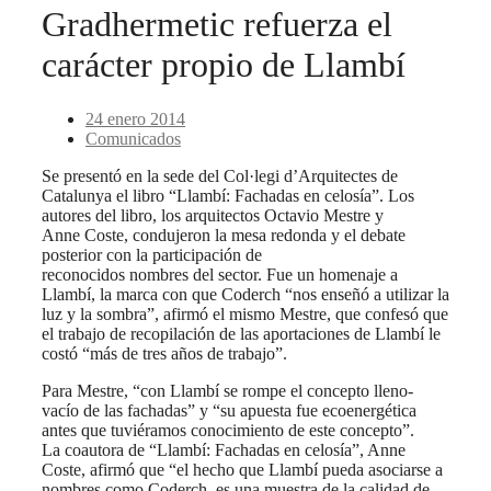
Gradhermetic refuerza el
carácter propio de Llambí
24 enero 2014
Comunicados
Se presentó en la sede del Col·legi d’Arquitectes de
Catalunya el libro “Llambí: Fachadas en celosía”. Los
autores del libro, los arquitectos Octavio Mestre y
Anne Coste, condujeron la mesa redonda y el debate
posterior con la participación de
reconocidos nombres del sector. Fue un homenaje a
Llambí, la marca con que Coderch “nos enseñó a utilizar la
luz y la sombra”, afirmó el mismo Mestre, que confesó que
el trabajo de recopilación de las aportaciones de Llambí le
costó “más de tres años de trabajo”.
Para Mestre, “con Llambí se rompe el concepto lleno-
vacío de las fachadas” y “su apuesta fue ecoenergética
antes que tuviéramos conocimiento de este concepto”.
La coautora de “Llambí: Fachadas en celosía”, Anne
Coste, afirmó que “el hecho que Llambí pueda asociarse a
nombres como Coderch, es una muestra de la calidad de