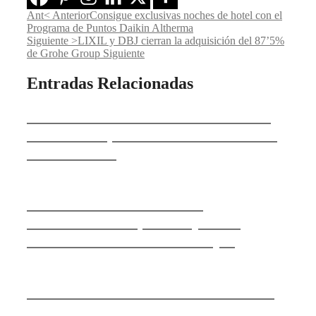
Ant
< Anterior
Consigue exclusivas noches de hotel con el
Programa de Puntos Daikin Altherma
Siguiente >
LIXIL y DBJ cierran la adquisición del 87’5%
de Grohe Group
Siguiente
Entradas Relacionadas
118 Studio Works crea una vivienda
flexible con paneles móviles frente al
Mediterráneo
PURECLASS: ventilación
descentralizada para mejorar la
calidad del aire sin obra mayor
Ananda: una villa en Mallorca donde
el paisaje y la arquitectura se funden