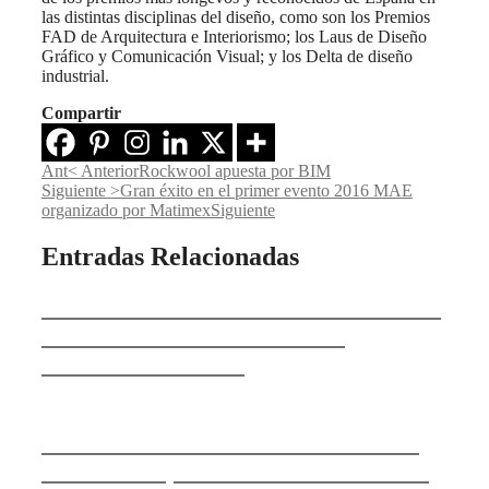
las distintas disciplinas del diseño, como son los Premios
FAD de Arquitectura e Interiorismo; los Laus de Diseño
Gráfico y Comunicación Visual; y los Delta de diseño
industrial.
Compartir
Ant
< Anterior
Rockwool apuesta por BIM
Siguiente >
Gran éxito en el primer evento 2016 MAE
organizado por Matimex
Siguiente
Entradas Relacionadas
Badalona: rehabilitación de dos casas
históricas en 7 viviendas con
estructura de acero
118 Studio Works crea una vivienda
flexible con paneles móviles frente al