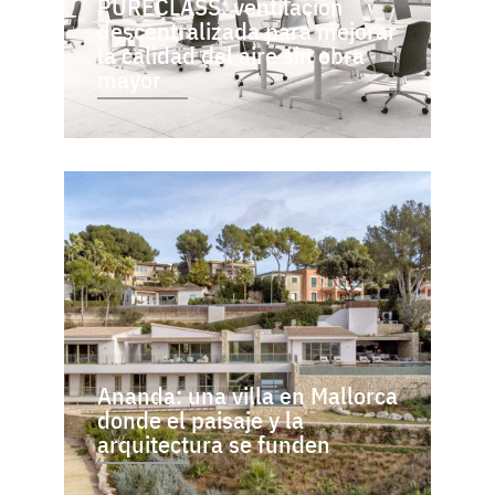
PURECLASS: ventilación
descentralizada para mejorar
la calidad del aire sin obra
mayor
Ananda: una villa en Mallorca
donde el paisaje y la
arquitectura se funden