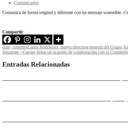
Comunicados
Comunica de forma original y diferente con un mensaje sostenible. Crea
Compartir
Ant
< Anterior
Laura Rodríguez, nueva directora general del Grupo A
Siguiente >
Carrier firma un acuerdo de colaboración con el Cogitim
S
Entradas Relacionadas
PURECLASS: ventilación descentralizada para 
Ananda: una villa en Mallorca donde el paisaj
Tiana Hills: viviendas unifamiliares de alta e