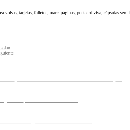
 volsas, tarjetas, folletos, marcapáginas, postcard viva, cápsulas semil
usolan
iguiente
mejorar la calidad del aire sin obra mayor
e y la arquitectura se funden
ficiencia energética en el Maresme