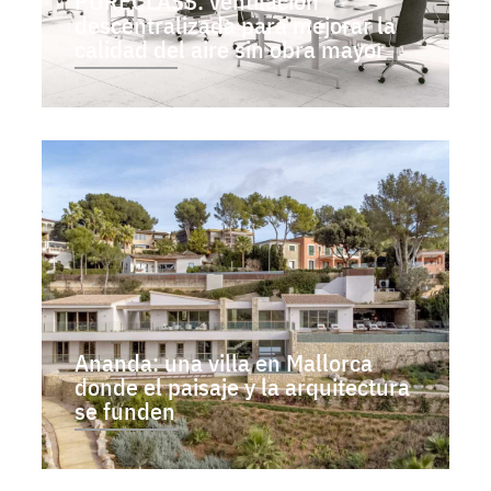
PURECLASS: ventilación
descentralizada para mejorar la
calidad del aire sin obra mayor
Ananda: una villa en Mallorca
donde el paisaje y la arquitectura
se funden