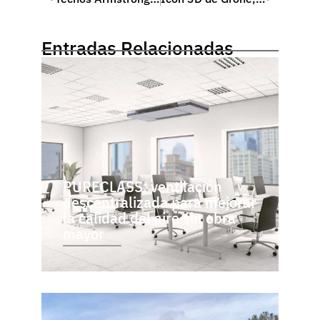
Entradas Relacionadas
PURECLASS: ventilación
descentralizada para mejorar
la calidad del aire sin obra
mayor