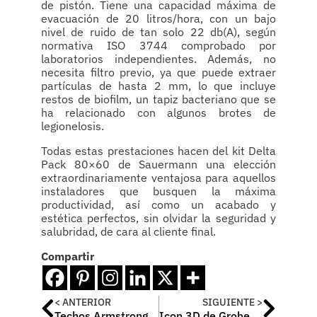
de pistón. Tiene una capacidad máxima de
evacuación de 20 litros/hora, con un bajo
nivel de ruido de tan solo 22 db(A), según
normativa ISO 3744 comprobado por
laboratorios independientes. Además, no
necesita filtro previo, ya que puede extraer
partículas de hasta 2 mm, lo que incluye
restos de biofilm, un tapiz bacteriano que se
ha relacionado con algunos brotes de
legionelosis.
Todas estas prestaciones hacen del kit Delta
Pack 80×60 de Sauermann una elección
extraordinariamente ventajosa para aquellos
instaladores que busquen la máxima
productividad, así como un acabado y
estética perfectos, sin olvidar la seguridad y
salubridad, de cara al cliente final.
Compartir
< ANTERIOR
SIGUIENTE >
Techos Armstrong en la renovación del tanatorio Sancho de Ávila en Barcelona
Icon 3D de Grohe, creando lo imposible ahora en el COAM